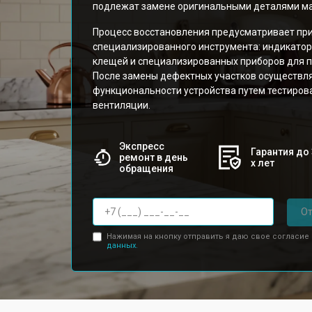
подлежат замене оригинальными деталями м
Процесс восстановления предусматривает пр
специализированного инструмента: индикатор
клещей и специализированных приборов для п
После замены дефектных участков осуществл
функциональности устройства путем тестиров
вентиляции.
Экспресс
Гарантия до 
ремонт в день
х лет
обращения
От
Нажимая на кнопку отправить я даю свое согласие
данных.