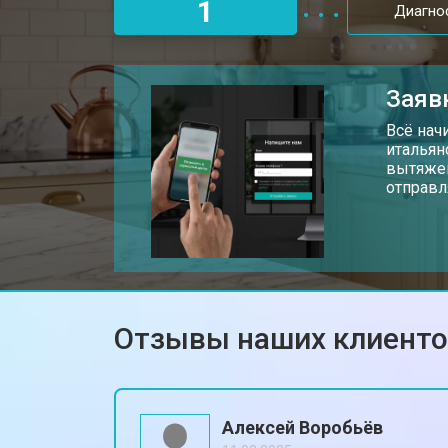
1
Диагно
Заяв
Всё нач
итальян
вытяжек
отправл
Отзывы наших клиент
Алексей Воробьёв