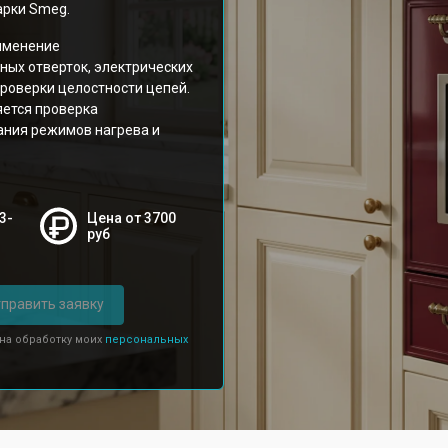
арки Smeg.
именение
ных отверток, электрических
роверки целостности цепей.
яется проверка
ания режимов нагрева и
3-
Цена от 3700
руб
править заявку
 на обработку моих
персональных