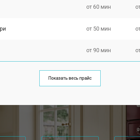
от 60 мин
о
ри
от 50 мин
о
от 90 мин
о
meg
от 60 мин
о
Показать весь прайс
от 80 мин
о
от 50 мин
о
от 120 мин
о