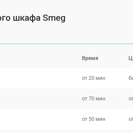
ого шкафа Smeg
Время
Ц
от 20 мин
б
от 70 мин
о
от 50 мин
о