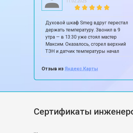
11.02.2025
Духовой шкаф Smeg вдруг перестал
держать температуру. Звонил в 9
утра — в 13:30 уже стоял мастер
Максим. Оказалось, сгорел верхний
ТЭН и датчик температуры начал
глючить. Поменяли всё
оригинальным, духовка теперь греет
Отзыв из
Яндекс.Карты
ровно 180, когда ставлю 180.
Спасибо, жена снова готовит пироги!
Сертификаты инженер