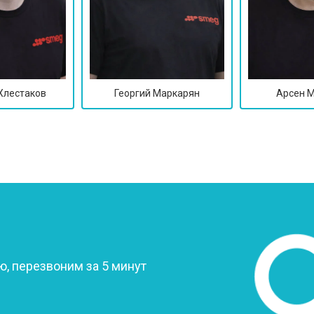
Хлестаков
Георгий Маркарян
Арсен 
?
, перезвоним за 5 минут