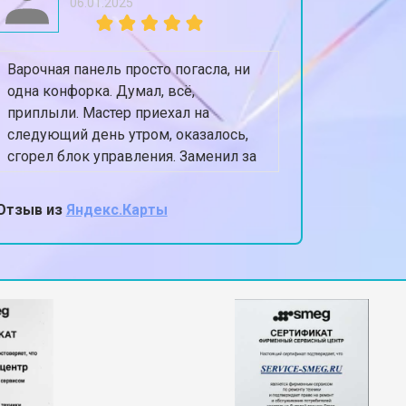
06.01.2025
Варочная панель просто погасла, ни
Посудом
одна конфорка. Думал, всё,
оставля
приплыли. Мастер приехал на
Приехал 
следующий день утром, оказалось,
сушилки
сгорел блок управления. Заменил за
полность
40 минут, цена как и сказали по
Теперь п
телефону.
Очень а
Отзыв из
Яндекс.Карты
Отзыв из
мастер,