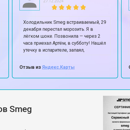
27.12.2024
Холодильник Smeg встраиваемый, 29
декабря перестал морозить. Я в
лёгком шоке. Позвонила — через 2
часа приехал Артём, в субботу! Нашёл
утечку в испарителе, запаял,
заправил. К вечеру уже -18 в
морозилке. Спасли Новый год,
Отзыв из
Яндекс.Карты
честное слово.
ов Smeg