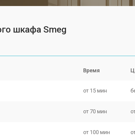
ого шкафа Smeg
Время
Ц
от 15 мин
б
от 70 мин
о
от 100 мин
о