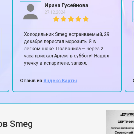
Ирина Гусейнова
27.12.2024
Холодильник Smeg встраиваемый, 29
декабря перестал морозить. Я в
лёгком шоке. Позвонила — через 2
часа приехал Артём, в субботу! Нашёл
утечку в испарителе, запаял,
заправил. К вечеру уже -18 в
морозилке. Спасли Новый год,
Отзыв из
Яндекс.Карты
честное слово.
ов Smeg