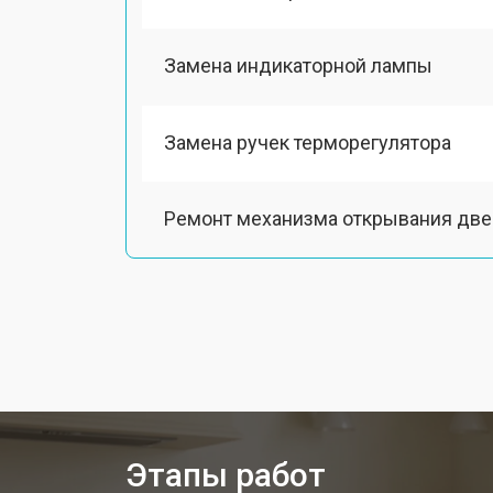
Замена индикаторной лампы
Замена ручек терморегулятора
Ремонт механизма открывания две
Замена ТЭН духового шкафа Smeg
Замена таймера духового шкафа S
Замена шнура питания
Этапы работ