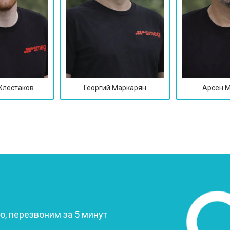
Хлестаков
Георгий Маркарян
Арсен 
?
, перезвоним за 5 минут