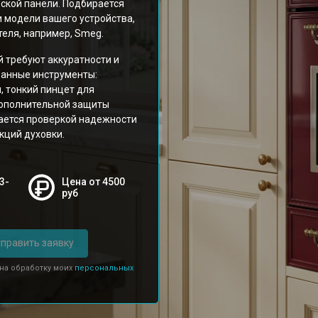
ской панели. Подбирается
 модели вашего устройства,
еля, например, Smeg.
 требуют аккуратности и
ванные инструменты:
, тонкий пинцет для
дополнительной защиты
ается проверкой надежности
кций духовки.
3-
Цена от 4500
руб
править заявку
 на обработку моих
персональных