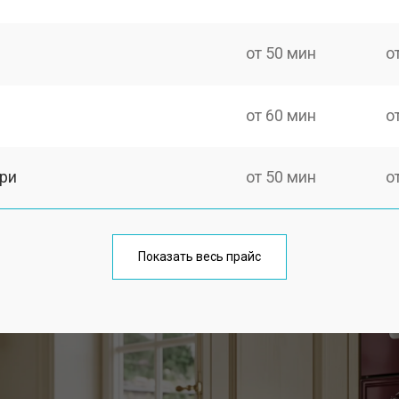
от 50 мин
о
от 60 мин
о
ри
от 50 мин
о
от 90 мин
о
Показать весь прайс
meg
от 60 мин
о
от 80 мин
о