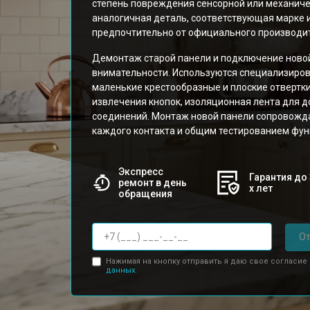
степень повреждения сенсорной или механиче
аналогичная деталь, соответствующая марке и
предпочтительно от официального производит
Демонтаж старой панели и подключение новой
внимательности. Используются специализиро
маленькие крестообразные и плоские отвертки
извлечения кнопок, изоляционная лента для 
соединений. Монтаж новой панели сопровожд
каждого контакта и общим тестированием фун
Экспресс
Гарантия до 
ремонт в день
х лет
обращения
От
Нажимая на кнопку отправить я даю свое согласие
данных.