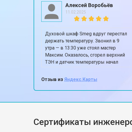
Алексей Воробьёв
11.02.2025
Духовой шкаф Smeg вдруг перестал
держать температуру. Звонил в 9
утра — в 13:30 уже стоял мастер
Максим. Оказалось, сгорел верхний
ТЭН и датчик температуры начал
глючить. Поменяли всё
оригинальным, духовка теперь греет
Отзыв из
Яндекс.Карты
ровно 180, когда ставлю 180.
Спасибо, жена снова готовит пироги!
Сертификаты инженер