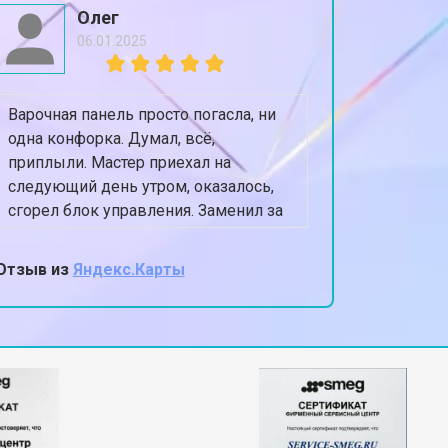
Олег
06.01.2025
Варочная панель просто погасла, ни
Посудом
одна конфорка. Думал, всё,
оставля
приплыли. Мастер приехал на
Приехал 
следующий день утром, оказалось,
сушилки
сгорел блок управления. Заменил за
полность
40 минут, цена как и сказали по
Теперь п
телефону.
Очень а
Отзыв из
Яндекс.Карты
Отзыв из
мастер,