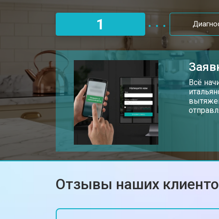
Замена термодатчика
1
Диагно
Заяв
Всё нач
итальян
вытяжек
отправл
Отзывы наших клиент