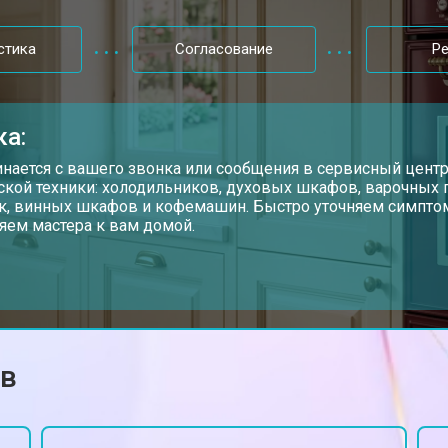
от 50 мин
о
стика
Согласование
Р
ка:
инается с вашего звонка или сообщения в сервисный цент
ской техники: холодильников, духовых шкафов, варочных
, винных шкафов и кофемашин. Быстро уточняем симптом
яем мастера к вам домой.
ов