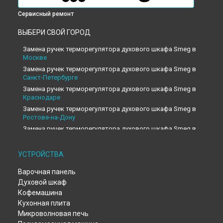
Сервисный ремонт
ВЫБЕРИ СВОЙ ГОРОД
Замена ручек терморегулятора духового шкафа Smeg в
Москве
Замена ручек терморегулятора духового шкафа Smeg в
Санкт-Петербурге
Замена ручек терморегулятора духового шкафа Smeg в
Краснодаре
Замена ручек терморегулятора духового шкафа Smeg в
Ростове-на-Дону
Замена ручек терморегулятора духового шкафа Smeg в
Нижнем Новгороде
Замена ручек терморегулятора духового шкафа Smeg в
УСТРОЙСТВА
Новосибирске
Замена ручек терморегулятора духового шкафа Smeg в
Варочная панель
Челябинске
Духовой шкаф
Замена ручек терморегулятора духового шкафа Smeg в
Кофемашина
Екатеринбурге
Кухонная плита
Замена ручек терморегулятора духового шкафа Smeg в
Микроволновая печь
Казани