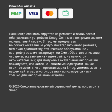
Замена ручек терморегулятора духового шкафа Smeg в
Красноярске
Способы оплаты
Замена ручек терморегулятора духового шкафа Smeg в
Перми
Замена ручек терморегулятора духового шкафа Smeg в
Ульяновске
Замена ручек терморегулятора духового шкафа Smeg в
Наш центр специализируется на ремонте и техническом
Кирове
обслуживании устройств Smeg. Хотя мы и не представляем
Замена ручек терморегулятора духового шкафа Smeg в
официальный сервис Smeg, мы предлагаем
Оренбурге
высококачественные услуги постгарантийного ремонта,
включая диагностику, техническое обслуживание и
Замена ручек терморегулятора духового шкафа Smeg в
настройку различных продуктов Смег. Обратите внимание,
Кемерово
что цены, указанные на нашем сайте, не являются
окончательными; для получения актуальной информации,
Замена ручек терморегулятора духового шкафа Smeg в
пожалуйста, свяжитесь с нашими менеджерами. Также
Новокузнецке
стоит отметить, что торговая марка Smeg, упоминаемая на
Замена ручек терморегулятора духового шкафа Smeg в
нашем сайте, зарегистрирована и используется нами
Рязани
только для информационных целей.
Замена ручек терморегулятора духового шкафа Smeg в
Астрахани
© 2026 Специализированный сервисный центр по ремонту
Smeg.
Замена ручек терморегулятора духового шкафа Smeg в
Набережных Челнах
Замена ручек терморегулятора духового шкафа Smeg в
Липецке