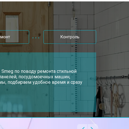
т 2200 ₽
Заказать
т 3300 ₽
Заказать
емонт
Контроль
т 1810 ₽
Заказать
т 1700 ₽
р Smeg по поводу ремонта стильной
Заказать
 панелей, посудомоечных машин,
ы, подбираем удобное время и сразу
т 2550 ₽
Заказать
т 4750 ₽
Заказать