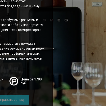
асть. Термостат
ются подведенные к нему
ют требуемые разъемы и
ктности работы проверяется
двигателя компрессора и
у термостата поможет
юдение рекомендуемых норм
едение профилактических
ежать внезапных поломок и
3-
Цена от 1700
руб
править заявку