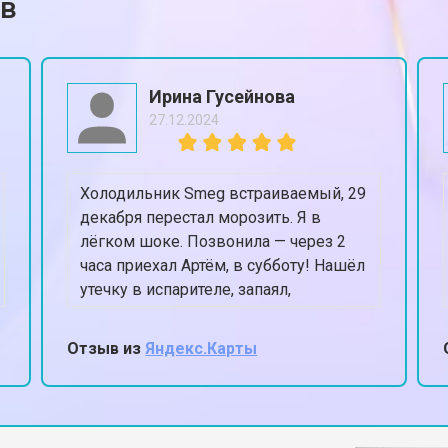
ов
от 70 мин
о
от 80 мин
о
Ирина Гусейнова
27.12.2024
от 50 мин
о
Холодильник Smeg встраиваемый, 29
от 80 мин
о
декабря перестал морозить. Я в
лёгком шоке. Позвонила — через 2
часа приехал Артём, в субботу! Нашёл
от 50 мин
о
утечку в испарителе, запаял,
заправил. К вечеру уже -18 в
морозилке. Спасли Новый год,
Отзыв из
Яндекс.Карты
честное слово.