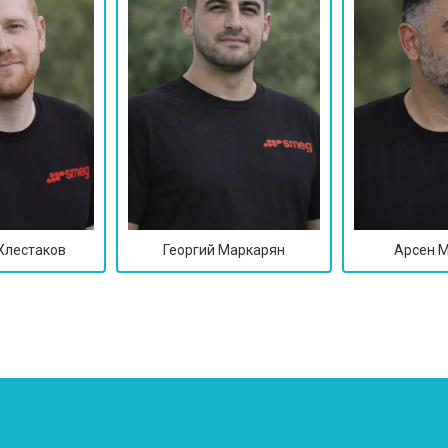
Хлестаков
Георгий Маркарян
Арсен 
?