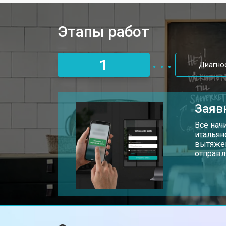
Устранение засора трубопровода
Этапы работ
Замена трубопровода
1
Диагно
Замена таймера холодильника Sme
Заяв
Замена платы управления (мат.плат
Всё нач
итальян
вытяжек
отправл
Ремонт/замена датчика температу
Замена дефростера