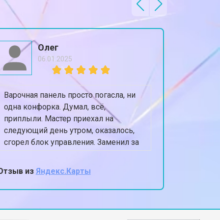
т 3650 ₽
Заказать
т 2550 ₽
Заказать
Олег
06.01.2025
т 2300 ₽
Заказать
Варочная панель просто погасла, ни
Посудом
т 2550 ₽
Заказать
одна конфорка. Думал, всё,
оставля
приплыли. Мастер приехал на
Приехал 
следующий день утром, оказалось,
сушилки
т 1900 ₽
Заказать
сгорел блок управления. Заменил за
полность
40 минут, цена как и сказали по
Теперь п
телефону.
Очень а
Отзыв из
Яндекс.Карты
Отзыв из
мастер,