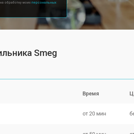
 на обработку моих
персональных
ильника Smeg
Время
Ц
от 20 мин
б