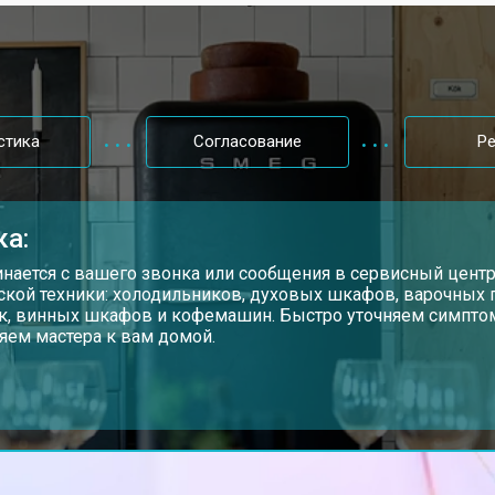
от 70 мин
о
от 60 мин
о
стика
Согласование
Р
g
от 70 мин
о
ка:
ы, мейн платы)
от 50 мин
о
инается с вашего звонка или сообщения в сервисный цент
ской техники: холодильников, духовых шкафов, варочных
, винных шкафов и кофемашин. Быстро уточняем симптом
яем мастера к вам домой.
ры
от 80 мин
о
от 130 мин
о