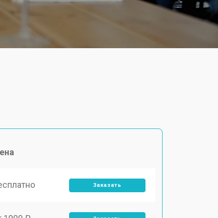
ена
есплатно
Заказать