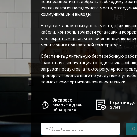
неисправности и подобрать необходимую запч
извлекается из посадочного места, отсоединя
коммуникации и выводы.
Новую деталь монтируют на место, подключа
кабели. Контроль точности установки и корре
многократным циклом включения-выключения 
мониторинга показателей температуры.
Обеспечить длительную бесперебойную работ
грамотная эксплуатация холодильника, собл
загрузки продуктов, а также регулярное пров
проверок. Простые шаги по уходу помогут изб
повысят комфорт использования техники.
Экспресс
Гарантия до 
ремонт в день
х лет
обращения
От