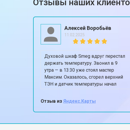
Отзывы наших клиент
Замена мотор-компрессора
Замена нагревателя испарителя
Алексей Воробьёв
11.02.2025
Замена нагревателя оттайки
Духовой шкаф Smeg вдруг перестал
Замена реле холодильника Smeg
держать температуру. Звонил в 9
утра — в 13:30 уже стоял мастер
Максим. Оказалось, сгорел верхний
Устранение утечки хладагента
ТЭН и датчик температуры начал
глючить. Поменяли всё
оригинальным, духовка теперь греет
Отзыв из
Яндекс.Карты
ровно 180, когда ставлю 180.
Спасибо, жена снова готовит пироги!