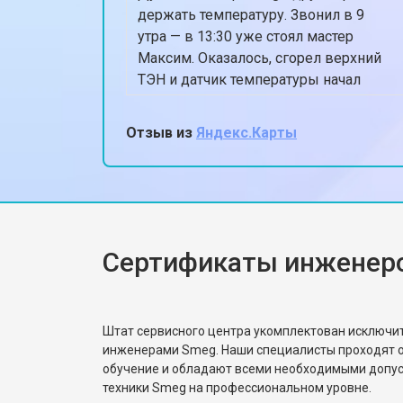
держать температуру. Звонил в 9
утра — в 13:30 уже стоял мастер
Максим. Оказалось, сгорел верхний
ТЭН и датчик температуры начал
глючить. Поменяли всё
оригинальным, духовка теперь греет
Отзыв из
Яндекс.Карты
ровно 180, когда ставлю 180.
Спасибо, жена снова готовит пироги!
Сертификаты инженер
Штат сервисного центра укомплектован исключ
инженерами Smeg. Наши специалисты проходят о
обучение и обладают всеми необходимыми допу
техники Smeg на профессиональном уровне.