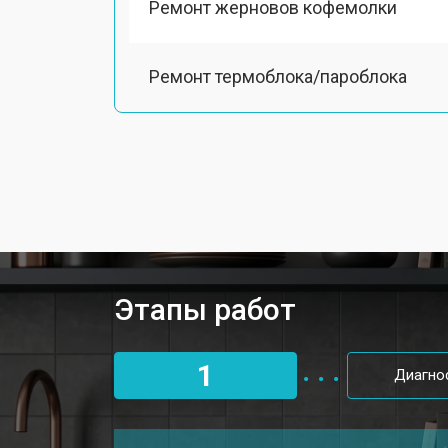
Ремонт жерновов кофемолки
Ремонт термоблока/пароблока
Ремонт кофемолки
Замена прокладок
Декальцинация кофемашины Smeg
Этапы работ
Ремонт заварного механизма
1
Диагно