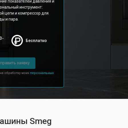
ение показателей давления и
ональный инструмент:
ой цепи и компрессор для
ы и пара.
3-
Бесплатно
править заявку
 на обработку моих
персональных
машины Smeg