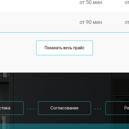
от 50 мин
о
от 90 мин
о
от 50 мин
о
Показать весь прайс
от 70 мин
о
от 50 мин
о
от 80 мин
о
стика
Согласование
Р