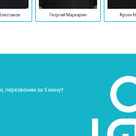
Хлестаков
Георгий Маркарян
Арсен 
?
, перезвоним за 5 минут