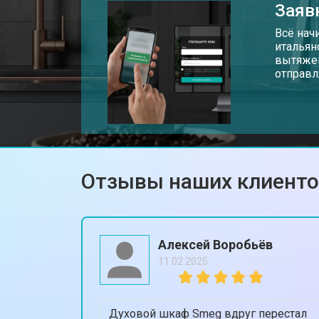
Заяв
Всё нач
итальян
вытяжек
отправл
Отзывы наших клиент
Алексей Воробьёв
11.02.2025
Духовой шкаф Smeg вдруг перестал