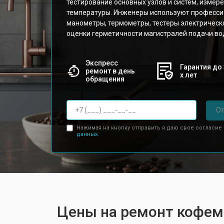
тестирование основных узлов и систем, измер
температуры. Инженеры используют професси
манометры, термометры, тестеры электрическ
оценки герметичности магистралей подачи вод
Экспресс
Гарантия до 
ремонт в день
х лет
обращения
От
Нажимая на кнопку отправить я даю свое согласие
данных.
Цены на ремонт кофе