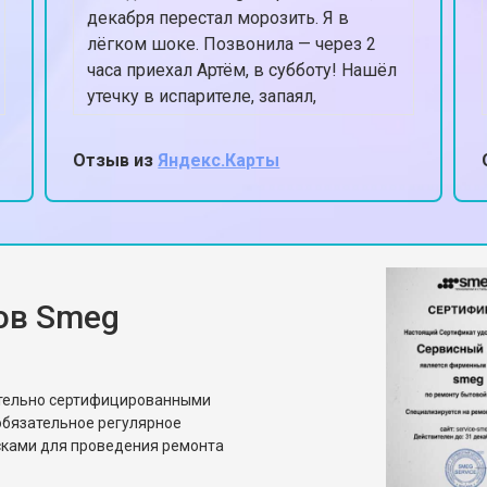
декабря перестал морозить. Я в
лёгком шоке. Позвонила — через 2
часа приехал Артём, в субботу! Нашёл
утечку в испарителе, запаял,
заправил. К вечеру уже -18 в
морозилке. Спасли Новый год,
Отзыв из
Яндекс.Карты
честное слово.
ов Smeg
ительно сертифицированными
бязательное регулярное
сками для проведения ремонта