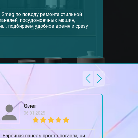
р Smeg по поводу ремонта стильной
 панелей, посудомоечных машин,
ы, подбираем удобное время и сразу
Олег
06.01.2025
Варочная панель просто погасла, ни
Посудом