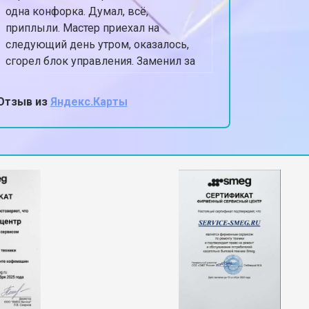
одна конфорка. Думал, всё,
оставля
приплыли. Мастер приехал на
Приехал 
следующий день утром, оказалось,
сушилки
сгорел блок управления. Заменил за
полность
40 минут, цена как и сказали по
Теперь п
телефону.
Очень а
Отзыв из
Яндекс.Карты
Отзыв из
мастер,