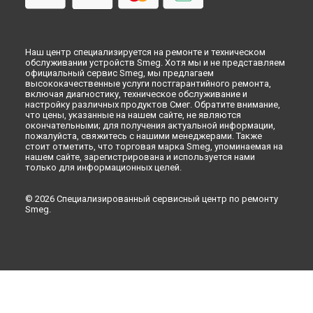
Ремонт двигателя кофемолки кофемашины Smeg в
Оренбурге
Ремонт двигателя кофемолки кофемашины Smeg в
Кемерово
Наш центр специализируется на ремонте и техническом
обслуживании устройств Smeg. Хотя мы и не представляем
Ремонт двигателя кофемолки кофемашины Smeg в
официальный сервис Smeg, мы предлагаем
Новокузнецке
высококачественные услуги постгарантийного ремонта,
включая диагностику, техническое обслуживание и
Ремонт двигателя кофемолки кофемашины Smeg в
Рязани
настройку различных продуктов Смег. Обратите внимание,
Ремонт двигателя кофемолки кофемашины Smeg в
что цены, указанные на нашем сайте, не являются
Астрахани
окончательными; для получения актуальной информации,
пожалуйста, свяжитесь с нашими менеджерами. Также
Ремонт двигателя кофемолки кофемашины Smeg в
стоит отметить, что торговая марка Smeg, упоминаемая на
Набережных Челнах
нашем сайте, зарегистрирована и используется нами
только для информационных целей.
Ремонт двигателя кофемолки кофемашины Smeg в
Липецке
© 2026 Специализированный сервисный центр по ремонту
Smeg.