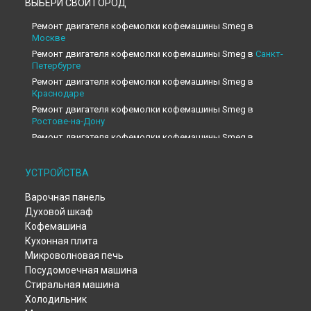
ВЫБЕРИ СВОЙ ГОРОД
Ремонт двигателя кофемолки кофемашины Smeg в
Москве
Ремонт двигателя кофемолки кофемашины Smeg в
Санкт-
Петербурге
Ремонт двигателя кофемолки кофемашины Smeg в
Краснодаре
Ремонт двигателя кофемолки кофемашины Smeg в
Ростове-на-Дону
Ремонт двигателя кофемолки кофемашины Smeg в
Нижнем Новгороде
Ремонт двигателя кофемолки кофемашины Smeg в
УСТРОЙСТВА
Новосибирске
Ремонт двигателя кофемолки кофемашины Smeg в
Варочная панель
Челябинске
Духовой шкаф
Ремонт двигателя кофемолки кофемашины Smeg в
Кофемашина
Екатеринбурге
Кухонная плита
Ремонт двигателя кофемолки кофемашины Smeg в
Казани
Микроволновая печь
Ремонт двигателя кофемолки кофемашины Smeg в
Уфе
Посудомоечная машина
Ремонт двигателя кофемолки кофемашины Smeg в
Стиральная машина
Воронеже
Холодильник
Ремонт двигателя кофемолки кофемашины Smeg в