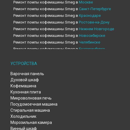
Ремонт помпы кофемашины Smeg в
Москве
Ремонт помпы кофемашины Smeg в
Санкт-Петербурге
Ремонт помпы кофемашины Smeg в
Краснодаре
Ремонт помпы кофемашины Smeg в
Ростове-на-Дону
Ремонт помпы кофемашины Smeg в
Нижнем Новгороде
Ремонт помпы кофемашины Smeg в
Новосибирске
Ремонт помпы кофемашины Smeg в
Челябинске
Ремонт помпы кофемашины Smeg в
Екатеринбурге
Ремонт помпы кофемашины Smeg в
Казани
Ремонт помпы кофемашины Smeg в
Уфе
УСТРОЙСТВА
Ремонт помпы кофемашины Smeg в
Воронеже
Варочная панель
Ремонт помпы кофемашины Smeg в
Волгограде
Духовой шкаф
Ремонт помпы кофемашины Smeg в
Барнауле
Кофемашина
Ремонт помпы кофемашины Smeg в
Тольятти
Кухонная плита
Ремонт помпы кофемашины Smeg в
Саратове
Микроволновая печь
Ремонт помпы кофемашины Smeg в
Томске
Посудомоечная машина
Ремонт помпы кофемашины Smeg в
Тюмени
Стиральная машина
Ремонт помпы кофемашины Smeg в
Иркутске
Холодильник
Морозильная камера
Ремонт помпы кофемашины Smeg в
Самаре
Винный шкаф
Ремонт помпы кофемашины Smeg в
Омске