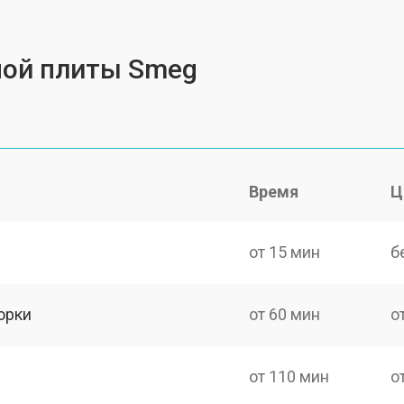
ной плиты Smeg
Время
Ц
от 15 мин
б
орки
от 60 мин
о
от 110 мин
о