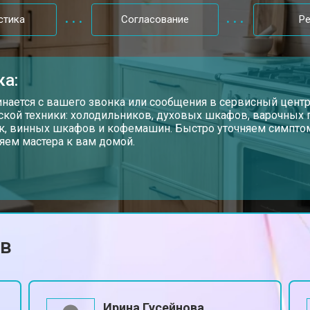
meg
от 60 мин
о
стика
Согласование
Р
от 90 мин
о
ка:
от 60 мин
о
инается с вашего звонка или сообщения в сервисный цент
ской техники: холодильников, духовых шкафов, варочных
, винных шкафов и кофемашин. Быстро уточняем симптом
яем мастера к вам домой.
от 60 мин
о
ов
Ирина Гусейнова