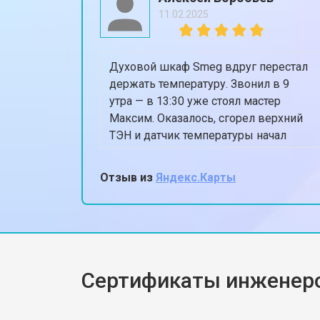
11.02.2025
Духовой шкаф Smeg вдруг перестал
держать температуру. Звонил в 9
утра — в 13:30 уже стоял мастер
Максим. Оказалось, сгорел верхний
ТЭН и датчик температуры начал
глючить. Поменяли всё
оригинальным, духовка теперь греет
Отзыв из
Яндекс.Карты
ровно 180, когда ставлю 180.
Спасибо, жена снова готовит пироги!
Сертификаты инженер