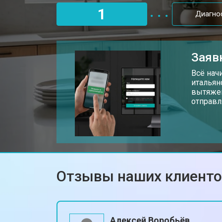
Замена таймера кухонной плиты S
1
Диагно
Замена термостата
Заяв
Ремонт электропроводки
Всё нач
итальян
вытяжек
отправл
Ремонт чугунной конфорки
Отзывы наших клиент
Алексей Воробьёв