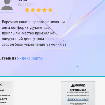
06.01.2025
Варочная панель просто погасла, ни
Посудом
одна конфорка. Думал, всё,
оставля
приплыли. Мастер приехал на
Приехал 
следующий день утром, оказалось,
сушилки
сгорел блок управления. Заменил за
полность
40 минут, цена как и сказали по
Теперь п
телефону.
Очень а
Отзыв из
Яндекс.Карты
Отзыв из
мастер,