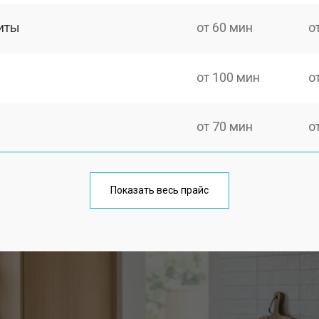
иты
от 60 мин
о
от 100 мин
о
от 70 мин
о
ния
от 120 мин
о
Показать весь прайс
от 50 мин
о
от 100 мин
о