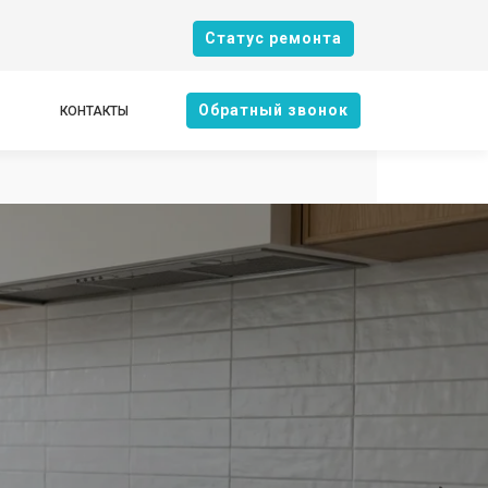
Cтатус ремонта
Oбратный звонок
КОНТАКТЫ