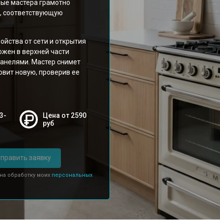
ые мастера грамотно
, соответствующую
ойства от сети и открытия
ожен в верхней части
панелями. Мастер снимет
овит новую, проверив ее
3-
Цена от 2590
руб
править заявку
 на обработку моих
персональных