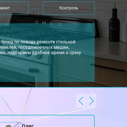
т 3100 ₽
Заказать
емонт
Контроль
т 3000 ₽
Заказать
т 2750 ₽
р Smeg по поводу ремонта стильной
Заказать
 панелей, посудомоечных машин,
ы, подбираем удобное время и сразу
т 2600 ₽
Заказать
Олег