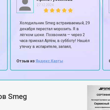
27.12.2024
Холодильник Smeg встраиваемый, 29
декабря перестал морозить. Я в
лёгком шоке. Позвонила — через 2
часа приехал Артём, в субботу! Нашёл
утечку в испарителе, запаял,
заправил. К вечеру уже -18 в
морозилке. Спасли Новый год,
Отзыв из
Яндекс.Карты
честное слово.
ов Smeg