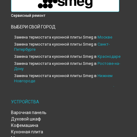
Сервисный ремонт
ВЫБЕРИ СВОЙ ГОРОД
Замена термостата кухонной плиты Smeg в
Москве
Замена термостата кухонной плиты Smeg в
Санкт-
Петербурге
Замена термостата кухонной плиты Smeg в
Краснодаре
Замена термостата кухонной плиты Smeg в
Ростове-на-
Дону
Замена термостата кухонной плиты Smeg в
Нижнем
Новгороде
Замена термостата кухонной плиты Smeg в
Новосибирске
Замена термостата кухонной плиты Smeg в
Челябинске
УСТРОЙСТВА
Замена термостата кухонной плиты Smeg в
Екатеринбурге
Замена термостата кухонной плиты Smeg в
Казани
Варочная панель
Замена термостата кухонной плиты Smeg в
Уфе
Духовой шкаф
Замена термостата кухонной плиты Smeg в
Воронеже
Кофемашина
Замена термостата кухонной плиты Smeg в
Волгограде
Кухонная плита