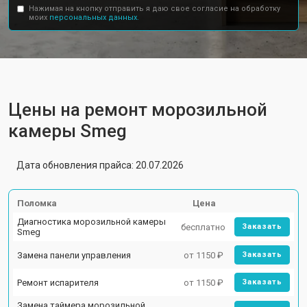
Нажимая на кнопку отправить я даю свое согласие на обработку
моих
персональных данных.
Цены на ремонт морозильной
камеры Smeg
Дата обновления прайса: 20.07.2026
Поломка
Цена
Диагностика морозильной камеры
бесплатно
Заказать
Smeg
Замена панели управления
от 1150 ₽
Заказать
Ремонт испарителя
от 1150 ₽
Заказать
Замена таймера морозильной