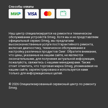
Ремонт/замена датчика температуры морозильной
камеры Smeg в
Красноярске
Способы оплаты
Ремонт/замена датчика температуры морозильной
камеры Smeg в
Перми
Ремонт/замена датчика температуры морозильной
камеры Smeg в
Ульяновске
Ремонт/замена датчика температуры морозильной
Наш центр специализируется на ремонте и техническом
камеры Smeg в
Кирове
обслуживании устройств Smeg. Хотя мы и не представляем
Ремонт/замена датчика температуры морозильной
официальный сервис Smeg, мы предлагаем
камеры Smeg в
Оренбурге
высококачественные услуги постгарантийного ремонта,
включая диагностику, техническое обслуживание и
Ремонт/замена датчика температуры морозильной
настройку различных продуктов Смег. Обратите внимание,
камеры Smeg в
Кемерово
что цены, указанные на нашем сайте, не являются
окончательными; для получения актуальной информации,
Ремонт/замена датчика температуры морозильной
пожалуйста, свяжитесь с нашими менеджерами. Также
камеры Smeg в
Новокузнецке
стоит отметить, что торговая марка Smeg, упоминаемая на
Ремонт/замена датчика температуры морозильной
нашем сайте, зарегистрирована и используется нами
камеры Smeg в
Рязани
только для информационных целей.
Ремонт/замена датчика температуры морозильной
камеры Smeg в
Астрахани
© 2026 Специализированный сервисный центр по ремонту
Smeg.
Ремонт/замена датчика температуры морозильной
камеры Smeg в
Набережных Челнах
Ремонт/замена датчика температуры морозильной
камеры Smeg в
Липецке