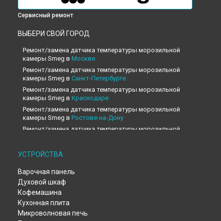
Сервисный ремонт
ВЫБЕРИ СВОЙ ГОРОД
Ремонт/замена датчика температуры морозильной
камеры Smeg в
Москве
Ремонт/замена датчика температуры морозильной
камеры Smeg в
Санкт-Петербурге
Ремонт/замена датчика температуры морозильной
камеры Smeg в
Краснодаре
Ремонт/замена датчика температуры морозильной
камеры Smeg в
Ростове-на-Дону
Ремонт/замена датчика температуры морозильной
камеры Smeg в
Нижнем Новгороде
Ремонт/замена датчика температуры морозильной
УСТРОЙСТВА
камеры Smeg в
Новосибирске
Ремонт/замена датчика температуры морозильной
Варочная панель
камеры Smeg в
Челябинске
Духовой шкаф
Ремонт/замена датчика температуры морозильной
Кофемашина
камеры Smeg в
Екатеринбурге
Кухонная плита
Ремонт/замена датчика температуры морозильной
Микроволновая печь
камеры Smeg в
Казани