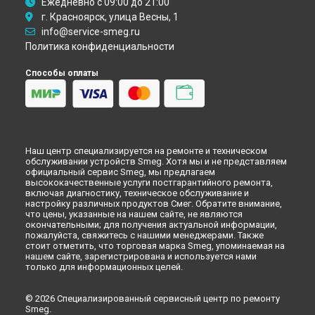
Самаре
Ежедневно с 09:00 до 21:00
г. Красноярск, улица Весны, 1
Замена шнура питания морозильной камеры Smeg в
Омске
info@service-smeg.ru
Замена шнура питания морозильной камеры Smeg в
Политика конфиденциальности
Красноярске
Способы оплаты
Замена шнура питания морозильной камеры Smeg в
Перми
Замена шнура питания морозильной камеры Smeg в
Ульяновске
Замена шнура питания морозильной камеры Smeg в
Кирове
Наш центр специализируется на ремонте и техническом
Замена шнура питания морозильной камеры Smeg в
обслуживании устройств Smeg. Хотя мы и не представляем
Оренбурге
официальный сервис Smeg, мы предлагаем
высококачественные услуги постгарантийного ремонта,
Замена шнура питания морозильной камеры Smeg в
включая диагностику, техническое обслуживание и
Кемерово
настройку различных продуктов Смег. Обратите внимание,
что цены, указанные на нашем сайте, не являются
Замена шнура питания морозильной камеры Smeg в
окончательными; для получения актуальной информации,
Новокузнецке
пожалуйста, свяжитесь с нашими менеджерами. Также
Замена шнура питания морозильной камеры Smeg в
стоит отметить, что торговая марка Smeg, упоминаемая на
Рязани
нашем сайте, зарегистрирована и используется нами
только для информационных целей.
Замена шнура питания морозильной камеры Smeg в
Астрахани
© 2026 Специализированный сервисный центр по ремонту
Замена шнура питания морозильной камеры Smeg в
Smeg.
Набережных Челнах