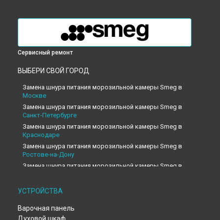
Сервисный ремонт
ВЫБЕРИ СВОЙ ГОРОД
Замена шнура питания морозильной камеры Smeg в
Москве
Замена шнура питания морозильной камеры Smeg в
Санкт-Петербурге
Замена шнура питания морозильной камеры Smeg в
Краснодаре
Замена шнура питания морозильной камеры Smeg в
Ростове-на-Дону
Замена шнура питания морозильной камеры Smeg в
Нижнем Новгороде
Замена шнура питания морозильной камеры Smeg в
УСТРОЙСТВА
Новосибирске
Замена шнура питания морозильной камеры Smeg в
Варочная панель
Челябинске
Духовой шкаф