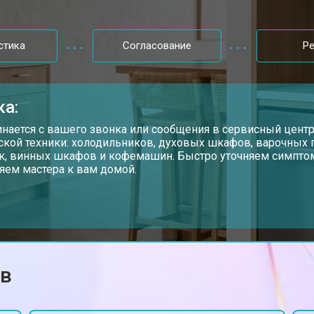
от 50 мин
о
стика
Согласование
Р
от 60 мин
о
ка:
от 40 мин
о
инается с вашего звонка или сообщения в сервисный цент
ской техники: холодильников, духовых шкафов, варочных
, винных шкафов и кофемашин. Быстро уточняем симптом
яем мастера к вам домой.
от 70 мин
о
от 50 мин
о
ов
от 60 мин
о