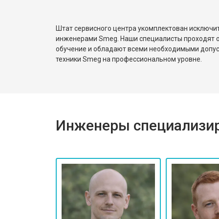
Замена ТЭН посудомоечной маши
Штат сервисного центра укомплектован исключ
инженерами Smeg. Наши специалисты проходят о
обучение и обладают всеми необходимыми допу
Ремонт/замена датчика температу
техники Smeg на профессиональном уровне.
Замена замка посудомоечной маш
Инженеры специализир
Ремонт электропроводки
Замена шнура питания
Корпусный ремонт (замена резинок,