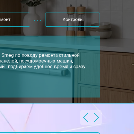
т 1600 ₽
Заказать
емонт
Контроль
т 1000 ₽
Заказать
т 850 ₽
р Smeg по поводу ремонта стильной
Заказать
 панелей, посудомоечных машин,
ы, подбираем удобное время и сразу
т 2200 ₽
Заказать
т 2000 ₽
Заказать
т 1600 ₽
Заказать