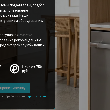
стемы подачи воды, подбор
 и использование
го монтажа. Наши
ктующие и оборудование,
регулярная очистка
ледование рекомендациям
продлит срок службы вашей
3-
Цена от 750
руб
править заявку
 на обработку моих
персональных