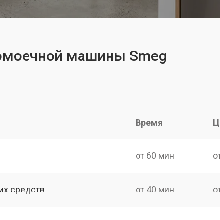
домоечной машины Smeg
Время
Ц
от 60 мин
о
их средств
от 40 мин
о