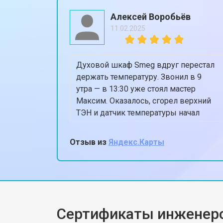
Ремонт механизма замка
Алексей Воробьёв
11.02.2025
Ремонт или замена системы защиты
Духовой шкаф Smeg вдруг перестал
Ремонт или замена пружины двер
держать температуру. Звонил в 9
утра — в 13:30 уже стоял мастер
Максим. Оказалось, сгорел верхний
Замена платы сенсорного управле
ТЭН и датчик температуры начал
глючить. Поменяли всё
оригинальным, духовка теперь греет
Отзыв из
Яндекс.Карты
Замена водоприёмника
ровно 180, когда ставлю 180.
Спасибо, жена снова готовит пироги!
Замена панели управления
Сертификаты инженер
Замена блока управления