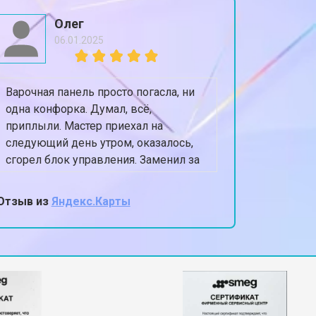
т 1200 ₽
Заказать
Олег
06.01.2025
т 1800 ₽
Заказать
Варочная панель просто погасла, ни
Посудом
т 1200 ₽
Заказать
одна конфорка. Думал, всё,
оставля
приплыли. Мастер приехал на
Приехал 
следующий день утром, оказалось,
сушилки
т 1100 ₽
Заказать
сгорел блок управления. Заменил за
полность
40 минут, цена как и сказали по
Теперь п
телефону.
Очень а
Отзыв из
Яндекс.Карты
Отзыв из
т 2450 ₽
Заказать
мастер,
т 1550 ₽
Заказать
т 2000 ₽
Заказать