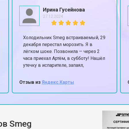
от 40 мин
о
Ирина Гусейнова
27.12.2024
 от протечек
от 70 мин
о
Холодильник Smeg встраиваемый, 29
цы
от 40 мин
о
декабря перестал морозить. Я в
лёгком шоке. Позвонила — через 2
часа приехал Артём, в субботу! Нашёл
ния
от 50 мин
о
утечку в испарителе, запаял,
заправил. К вечеру уже -18 в
морозилке. Спасли Новый год,
Отзыв из
Яндекс.Карты
от 50 мин
о
честное слово.
от 60 мин
о
ов Smeg
от 50 мин
о