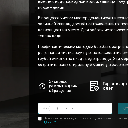
вместе с водопроводной водой, защищая внут
повреждений.
В процессе чистки мастер демонтирует верхн
заливной клапан, достаёт сеточку-фильтр, пр
возвращает на место. Для работы используютс
теплая вода.
Профилактическим методом борьбы с загрязн
регулярная чистка вручную, использование с
грубой очистки на входе водопровода. Эти ме
сохранить вашу стиральную машину в рабочем
Экспресс
Гарантия до 
ремонт в день
х лет
обращения
От
Нажимая на кнопку отправить я даю свое согласие
данных.