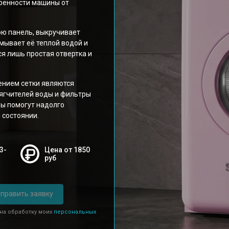
ренности машины от
юю панель, выкручивает
омывает её теплой водой и
я лишь простая отвертка и
ением сетки являются
мягчителей воды и фильтры
ры помогут надолго
 состоянии.
3-
Цена от 1850
руб
править заявку
 на обработку моих
персональных