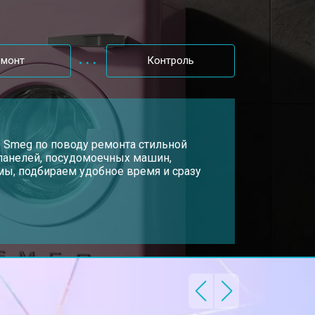
т 3650 ₽
Заказать
емонт
Контроль
т 3700 ₽
Заказать
т 4200 ₽
р Smeg по поводу ремонта стильной
Заказать
 панелей, посудомоечных машин,
ы, подбираем удобное время и сразу
т 2800 ₽
Заказать
т 3450 ₽
Заказать
т 3450 ₽
Заказать