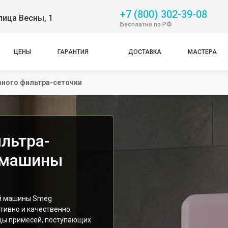
+7 (800) 302-39-08
лица Весны, 1
Бесплатно по РФ
ЦЕНЫ
ГАРАНТИЯ
ДОСТАВКА
МАСТЕРА
вного фильтра-сеточки
льтра-
й машины
ой машины Smeg
ивно и качественно.
цы примесей, поступающих