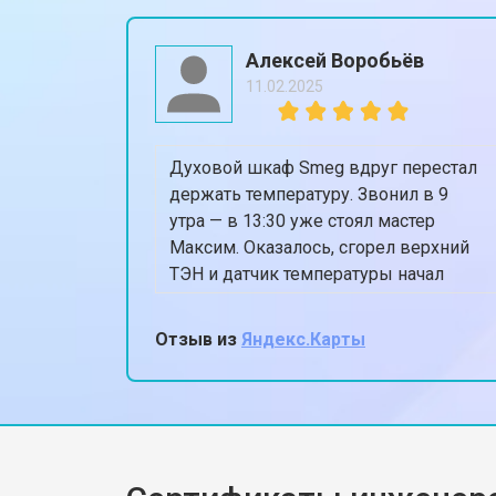
Замена дозатора моющих средств
Алексей Воробьёв
11.02.2025
Ремонт или замена петли двери
Духовой шкаф Smeg вдруг перестал
Ремонт или замена патрубка
держать температуру. Звонил в 9
утра — в 13:30 уже стоял мастер
Максим. Оказалось, сгорел верхний
Ремонт платы управления (восстан
ТЭН и датчик температуры начал
глючить. Поменяли всё
оригинальным, духовка теперь греет
Отзыв из
Яндекс.Карты
Корпусный ремонт (замена резинок,
ровно 180, когда ставлю 180.
Спасибо, жена снова готовит пироги!
Замена крестовины
Замена щёток стиральной машины