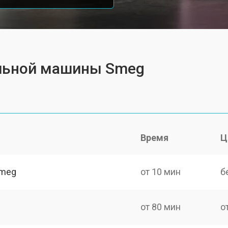
альной машины Smeg
Время
Ц
Smeg
от 10 мин
б
от 80 мин
о