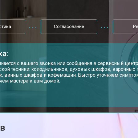
от 100 мин
о
стика
Согласование
Р
от 70 мин
о
ка:
от 110 мин
о
инается с вашего звонка или сообщения в сервисный цент
ской техники: холодильников, духовых шкафов, варочных
, винных шкафов и кофемашин. Быстро уточняем симптом
яем мастера к вам домой.
от 60 мин
о
Smeg
от 100 мин
о
ов
от 60 мин
о