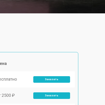
ена
есплатно
Заказать
т 2500 ₽
Заказать