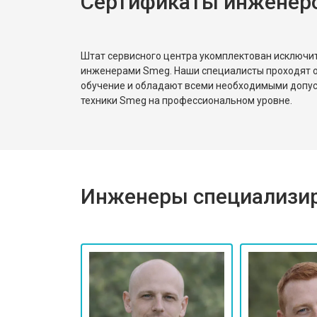
Сертификаты инженер
Замена амортизаторов
Штат сервисного центра укомплектован исключ
инженерами Smeg. Наши специалисты проходят о
обучение и обладают всеми необходимыми допу
Замена подшипников
техники Smeg на профессиональном уровне.
Замена мотора стиральной машин
Инженеры специализир
Ремонт/замена датчика температу
Замена ТЭН стиральной машины S
Замена блока управления