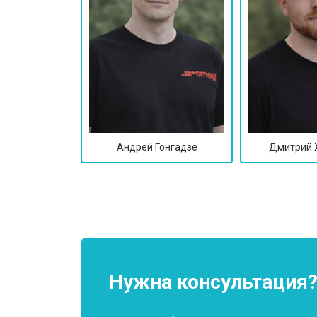
Замена заливного клапана
Замена заливного шланга
Замена прессостата
Андрей Гонгадзе
Дмитрий 
Замена сливного насоса
Замена сливного шланга
Замена циркуляционного насоса
Нужна консультация