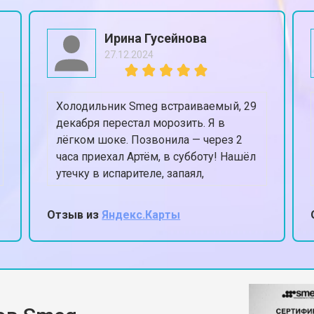
от 80 мин
о
Ирина Гусейнова
27.12.2024
от 50 мин
о
Холодильник Smeg встраиваемый, 29
от 100 мин
о
декабря перестал морозить. Я в
лёгком шоке. Позвонила — через 2
часа приехал Артём, в субботу! Нашёл
овление)
от 50 мин
о
утечку в испарителе, запаял,
заправил. К вечеру уже -18 в
морозилке. Спасли Новый год,
Отзыв из
Яндекс.Карты
 креплений, кнопок)
от 70 мин
о
честное слово.
от 60 мин
о
 Smeg
от 90 мин
о