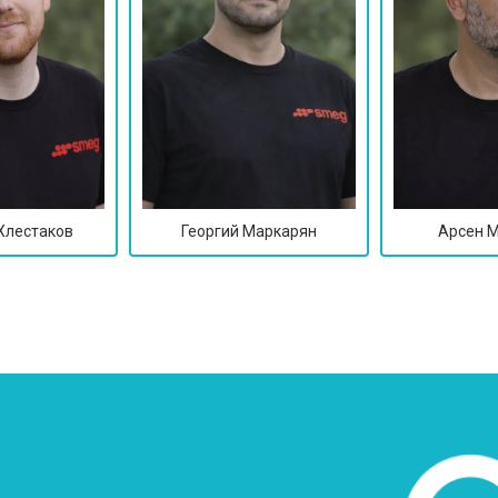
от 60 мин
о
от 70 мин
о
от 60 мин
о
Хлестаков
Георгий Маркарян
Арсен 
от 100 мин
о
от 50 мин
о
от 110 мин
о
?