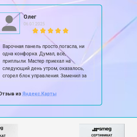
т 2550 ₽
Заказать
Олег
06.01.2025
т 2000 ₽
Заказать
Варочная панель просто погасла, ни
Посудом
т 3250 ₽
Заказать
одна конфорка. Думал, всё,
оставля
приплыли. Мастер приехал на
Приехал 
следующий день утром, оказалось,
сушилки
т 2450 ₽
Заказать
сгорел блок управления. Заменил за
полность
40 минут, цена как и сказали по
Теперь п
телефону.
Очень а
Отзыв из
Яндекс.Карты
Отзыв из
т 1850 ₽
Заказать
мастер,
т 2750 ₽
Заказать
т 3100 ₽