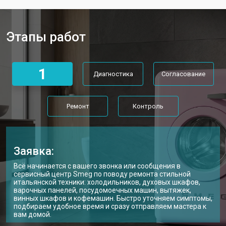
от 3450 ₽
Smeg
Замена нижнего противовеса
от 3450 ₽
Заказать
Этапы работ
Замена дозатора моющих средств
от 2550 ₽
Заказать
Ремонт или замена петли двери
от 2000 ₽
Заказать
1
Диагностика
Согласование
Ремонт платы управления
от 2450 ₽
Заказать
(восстановление)
Корпусный ремонт (замена резинок,
от 1850 ₽
Заказать
Ремонт
Контроль
креплений, кнопок)
Замена крестовины
от 2750 ₽
Заказать
Замена щёток стиральной машины
от 3100 ₽
Заказать
Smeg
Заявка:
Замена амортизаторов
от 2000 ₽
Заказать
Всё начинается с вашего звонка или сообщения в
сервисный центр Smeg по поводу ремонта стильной
итальянской техники: холодильников, духовых шкафов,
Замена подшипников
от 2800 ₽
Заказать
варочных панелей, посудомоечных машин, вытяжек,
винных шкафов и кофемашин. Быстро уточняем симптомы,
Замена мотора стиральной машины
от 3800 ₽
подбираем удобное время и сразу отправляем мастера к
Заказать
Smeg
вам домой.
Ремонт/замена датчика