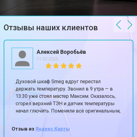
от 2200 ₽
Заказать
температуры
Замена ТЭН стиральной машины
от 2300 ₽
Заказать
Smeg
Отзывы наших клиентов
Замена блока управления
от 3600 ₽
Заказать
Замена заливного клапана
от 3250 ₽
Заказать
Замена заливного шланга
от 2150 ₽
Заказать
Алексей Воробьёв
11.02.2025
Замена прессостата
от 3350 ₽
Заказать
Замена сливного насоса
от 3450 ₽
Заказать
Духовой шкаф Smeg вдруг перестал
Замена сливного шланга
от 2100 ₽
Заказать
держать температуру. Звонил в 9 утра — в
13:30 уже стоял мастер Максим. Оказалось,
Замена циркуляционного насоса
от 3800 ₽
Заказать
сгорел верхний ТЭН и датчик температуры
Замена УБЛ стиральной машины
начал глючить. Поменяли всё оригинальным,
от 2100 ₽
Заказать
Smeg
духовка теперь греет ровно 180, когда
Замена приводного ремня
от 2550 ₽
Заказать
ставлю 180. Спасибо, жена снова готовит
Отзыв из
Яндекс.Карты
пироги!