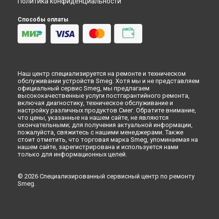
Политика конфиденциальности
Ремонт или замена патрубка стиральной машины Smeg в
Красноярске
Способы оплаты
Ремонт или замена патрубка стиральной машины Smeg в
Перми
Ремонт или замена патрубка стиральной машины Smeg в
Ульяновске
Ремонт или замена патрубка стиральной машины Smeg в
Наш центр специализируется на ремонте и техническом
Кирове
обслуживании устройств Smeg. Хотя мы и не представляем
Ремонт или замена патрубка стиральной машины Smeg в
официальный сервис Smeg, мы предлагаем
Оренбурге
высококачественные услуги постгарантийного ремонта,
включая диагностику, техническое обслуживание и
Ремонт или замена патрубка стиральной машины Smeg в
настройку различных продуктов Смег. Обратите внимание,
Кемерово
что цены, указанные на нашем сайте, не являются
окончательными; для получения актуальной информации,
Ремонт или замена патрубка стиральной машины Smeg в
пожалуйста, свяжитесь с нашими менеджерами. Также
Новокузнецке
стоит отметить, что торговая марка Smeg, упоминаемая на
Ремонт или замена патрубка стиральной машины Smeg в
нашем сайте, зарегистрирована и используется нами
Рязани
только для информационных целей.
Ремонт или замена патрубка стиральной машины Smeg в
Астрахани
© 2026 Специализированный сервисный центр по ремонту
Smeg.
Ремонт или замена патрубка стиральной машины Smeg в
Набережных Челнах
Ремонт или замена патрубка стиральной машины Smeg в
Липецке