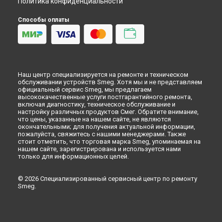
Политика конфиденциальности
Ремонт или замена петли двери стиральной машины Smeg
в
Красноярске
Способы оплаты
Ремонт или замена петли двери стиральной машины Smeg
в
Перми
Ремонт или замена петли двери стиральной машины Smeg
в
Ульяновске
Ремонт или замена петли двери стиральной машины Smeg
Наш центр специализируется на ремонте и техническом
в
Кирове
обслуживании устройств Smeg. Хотя мы и не представляем
Ремонт или замена петли двери стиральной машины Smeg
официальный сервис Smeg, мы предлагаем
в
Оренбурге
высококачественные услуги постгарантийного ремонта,
включая диагностику, техническое обслуживание и
Ремонт или замена петли двери стиральной машины Smeg
настройку различных продуктов Смег. Обратите внимание,
в
Кемерово
что цены, указанные на нашем сайте, не являются
окончательными; для получения актуальной информации,
Ремонт или замена петли двери стиральной машины Smeg
пожалуйста, свяжитесь с нашими менеджерами. Также
в
Новокузнецке
стоит отметить, что торговая марка Smeg, упоминаемая на
Ремонт или замена петли двери стиральной машины Smeg
нашем сайте, зарегистрирована и используется нами
в
Рязани
только для информационных целей.
Ремонт или замена петли двери стиральной машины Smeg
в
Астрахани
© 2026 Специализированный сервисный центр по ремонту
Smeg.
Ремонт или замена петли двери стиральной машины Smeg
в
Набережных Челнах
Ремонт или замена петли двери стиральной машины Smeg
в
Липецке