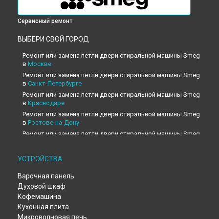
Сервисный ремонт
ВЫБЕРИ СВОЙ ГОРОД
Ремонт или замена петли двери стиральной машины Smeg
в
Москве
Ремонт или замена петли двери стиральной машины Smeg
в
Санкт-Петербурге
Ремонт или замена петли двери стиральной машины Smeg
в
Краснодаре
Ремонт или замена петли двери стиральной машины Smeg
в
Ростове-на-Дону
Ремонт или замена петли двери стиральной машины Smeg
в
Нижнем Новгороде
Ремонт или замена петли двери стиральной машины Smeg
УСТРОЙСТВА
в
Новосибирске
Ремонт или замена петли двери стиральной машины Smeg
Варочная панель
в
Челябинске
Духовой шкаф
Ремонт или замена петли двери стиральной машины Smeg
Кофемашина
в
Екатеринбурге
Кухонная плита
Ремонт или замена петли двери стиральной машины Smeg
Микроволновая печь