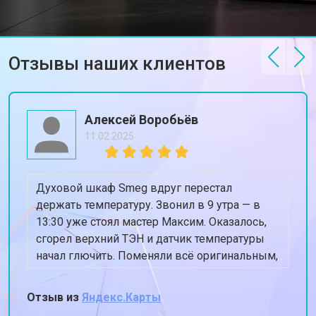
от 2200 ₽
Заказать
температуры
Замена ТЭН стиральной машины
от 2300 ₽
Заказать
Smeg
Отзывы наших клиентов
Замена блока управления
от 3600 ₽
Заказать
Замена заливного клапана
от 3250 ₽
Заказать
Замена заливного шланга
от 2150 ₽
Заказать
Алексей Воробьёв
11.02.2025
Замена прессостата
от 3350 ₽
Заказать
Замена сливного насоса
от 3450 ₽
Заказать
Духовой шкаф Smeg вдруг перестал
Замена сливного шланга
от 2100 ₽
Заказать
держать температуру. Звонил в 9 утра — в
13:30 уже стоял мастер Максим. Оказалось,
Замена циркуляционного насоса
от 3800 ₽
Заказать
сгорел верхний ТЭН и датчик температуры
Замена УБЛ стиральной машины
начал глючить. Поменяли всё оригинальным,
от 2100 ₽
Заказать
Smeg
духовка теперь греет ровно 180, когда
Замена приводного ремня
от 2550 ₽
Заказать
ставлю 180. Спасибо, жена снова готовит
Отзыв из
Яндекс.Карты
пироги!