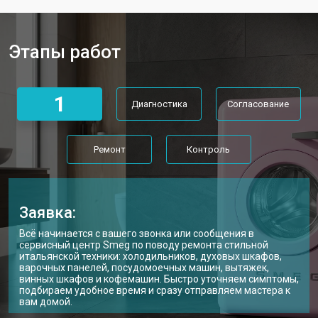
от 3450 ₽
Smeg
Замена нижнего противовеса
от 3450 ₽
Заказать
Этапы работ
Замена дозатора моющих средств
от 2550 ₽
Заказать
Ремонт или замена патрубка
от 3250 ₽
Заказать
1
Диагностика
Согласование
Ремонт платы управления
от 2450 ₽
Заказать
(восстановление)
Корпусный ремонт (замена резинок,
от 1850 ₽
Заказать
Ремонт
Контроль
креплений, кнопок)
Замена крестовины
от 2750 ₽
Заказать
Замена щёток стиральной машины
от 3100 ₽
Заказать
Smeg
Заявка:
Замена амортизаторов
от 2000 ₽
Заказать
Всё начинается с вашего звонка или сообщения в
сервисный центр Smeg по поводу ремонта стильной
итальянской техники: холодильников, духовых шкафов,
Замена подшипников
от 2800 ₽
Заказать
варочных панелей, посудомоечных машин, вытяжек,
винных шкафов и кофемашин. Быстро уточняем симптомы,
Замена мотора стиральной машины
от 3800 ₽
подбираем удобное время и сразу отправляем мастера к
Заказать
Smeg
вам домой.
Ремонт/замена датчика