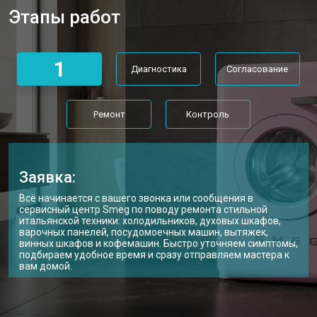
Этапы работ
Ремонт или замена петли двери
от 2000 ₽
Заказать
Ремонт или замена патрубка
от 3250 ₽
Заказать
1
Диагностика
Согласование
Ремонт платы управления
от 2450 ₽
Заказать
(восстановление)
Корпусный ремонт (замена резинок,
от 1850 ₽
Заказать
креплений, кнопок)
Ремонт
Контроль
Замена крестовины
от 2750 ₽
Заказать
Замена щёток стиральной машины
от 3100 ₽
Заказать
Smeg
Заявка:
Замена амортизаторов
от 2000 ₽
Заказать
Всё начинается с вашего звонка или сообщения в
сервисный центр Smeg по поводу ремонта стильной
итальянской техники: холодильников, духовых шкафов,
Замена подшипников
от 2800 ₽
Заказать
варочных панелей, посудомоечных машин, вытяжек,
винных шкафов и кофемашин. Быстро уточняем симптомы,
Замена мотора стиральной машины
от 3800 ₽
Заказать
подбираем удобное время и сразу отправляем мастера к
Smeg
вам домой.
Ремонт/замена датчика
от 2200 ₽
Заказать
температуры
Замена ТЭН стиральной машины
от 2300 ₽
Заказать