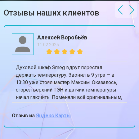
Smeg
Отзывы наших клиентов
Замена блока управления
от 3600 ₽
Заказать
Замена заливного клапана
от 3250 ₽
Заказать
Замена заливного шланга
от 2150 ₽
Заказать
Алексей Воробьёв
11.02.2025
Замена прессостата
от 3350 ₽
Заказать
Замена сливного насоса
от 3450 ₽
Заказать
Духовой шкаф Smeg вдруг перестал
Замена сливного шланга
от 2100 ₽
Заказать
держать температуру. Звонил в 9 утра — в
13:30 уже стоял мастер Максим. Оказалось,
Замена циркуляционного насоса
от 3800 ₽
Заказать
сгорел верхний ТЭН и датчик температуры
Замена УБЛ стиральной машины
начал глючить. Поменяли всё оригинальным,
от 2100 ₽
Заказать
Smeg
духовка теперь греет ровно 180, когда
Замена приводного ремня
от 2550 ₽
Заказать
ставлю 180. Спасибо, жена снова готовит
Отзыв из
Яндекс.Карты
пироги!