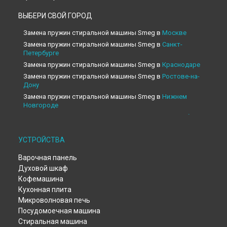
ВЫБЕРИ СВОЙ ГОРОД
Замена пружин стиральной машины Smeg в
Москве
Замена пружин стиральной машины Smeg в
Санкт-
Петербурге
Замена пружин стиральной машины Smeg в
Краснодаре
Замена пружин стиральной машины Smeg в
Ростове-на-
Дону
Замена пружин стиральной машины Smeg в
Нижнем
Новгороде
Замена пружин стиральной машины Smeg в
Новосибирске
Замена пружин стиральной машины Smeg в
Челябинске
УСТРОЙСТВА
Замена пружин стиральной машины Smeg в
Екатеринбурге
Замена пружин стиральной машины Smeg в
Казани
Варочная панель
Замена пружин стиральной машины Smeg в
Уфе
Духовой шкаф
Замена пружин стиральной машины Smeg в
Воронеже
Кофемашина
Замена пружин стиральной машины Smeg в
Волгограде
Кухонная плита
Замена пружин стиральной машины Smeg в
Барнауле
Микроволновая печь
Замена пружин стиральной машины Smeg в
Тольятти
Посудомоечная машина
Стиральная машина
Замена пружин стиральной машины Smeg в
Саратове